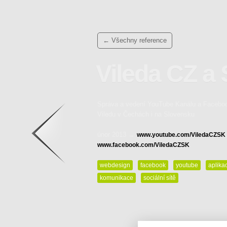
← Všechny reference
Vileda CZ a
Správa a vedení YouTube Kanálu a Faceboo
Zpět na výčet referencí…
Viledu v Čechách i na Slovensku
únor 2013 →
www.youtube.com/ViledaCZSK
www.facebook.com/ViledaCZSK
webdesign
facebook
youtube
aplika
komunikace
sociální sítě