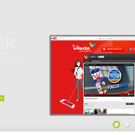
 SK
k stránky pro
,
ce