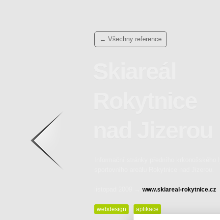
← Všechny reference
Skiareál
Rokytnice
Zpět na výčet referencí…
nad Jizerou
Informační stránky předního krkonošského 
sportovního areálu Rokytnice nad Jizerou.
listopad 2009 →
www.skiareal-rokytnice.cz
webdesign
aplikace