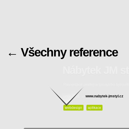
← Všechny reference
Nábytek JM st
Prezentace prodejce luxusního bytovéh
Pokračovat ke klient
únor 2011 →
www.nabytek-jmstyl.cz
webdesign
aplikace
Zpět na výčet referencí…