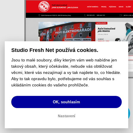
Studio Fresh Net používá cookies.
Jsou to malé soubory, díky kterým vám web nabídne jen
takový obsah, který očekáváte, nebude vás obtěžovat
věcmi, které vás nezajímají a vy tak najdete to, co hledáte.
Aby to tak opravdu bylo, potřebujeme od vás souhlas s
ukládáním cookies do vašeho prohlížeče.
OK, souhlasím
Nastavení