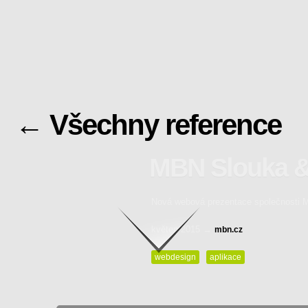
← Všechny reference
MBN Slouka &
Nová webová prezentace společnosti 
Pokračovat ke klient
květen 2015 →
mbn.cz
webdesign
aplikace
Zpět na výčet referencí…